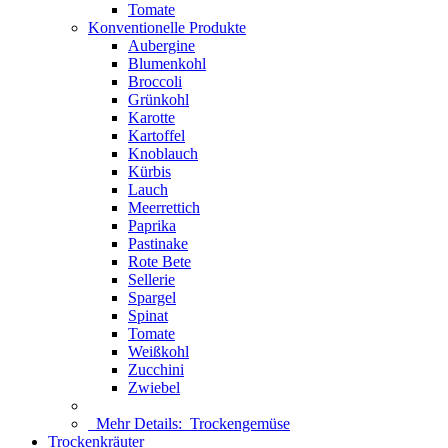
Tomate
Konventionelle Produkte
Aubergine
Blumenkohl
Broccoli
Grünkohl
Karotte
Kartoffel
Knoblauch
Kürbis
Lauch
Meerrettich
Paprika
Pastinake
Rote Bete
Sellerie
Spargel
Spinat
Tomate
Weißkohl
Zucchini
Zwiebel
Mehr Details:
Trockengemüse
Trockenkräuter