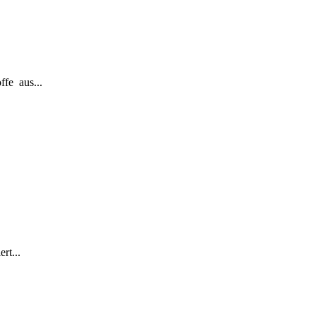
ffe aus...
rt...