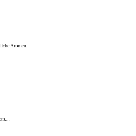
tliche Aromen.
em,...