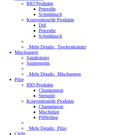
BIO Produkte
Petersilie
Schnittlauch
Konventionelle Produkte
Dill
Petersilie
Schnittlauch
Mehr Details:
Trockenkräuter
Mischungen
Salatkräuter
Suppengrün
Mehr Details:
Mischungen
Pilze
BIO Produkte
Champignon
Steinpilz
Konventionelle Produkte
Champignon
Mischpilze
Pfifferling
Mehr Details:
Pilze
Chilis