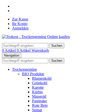
Zur Kasse
Ihr Konto
Anmelden
Suchen
0 Artikel
0 Artikel
Warenkorb
Navigation
Suchen
Trockengemüse
BIO Produkte
Blumenkohl
Grünkohl
Karotte
Kürbis
Mangold
Pastinake
Rote Bete
Spinat