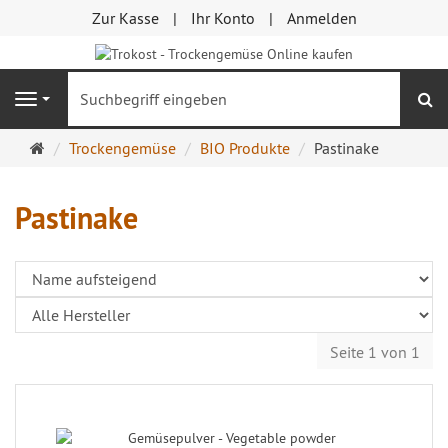
Zur Kasse
Ihr Konto
Anmelden
S
Navigation
Startseite
Trockengemüse
BIO Produkte
Pastinake
Pastinake
Seite 1 von 1