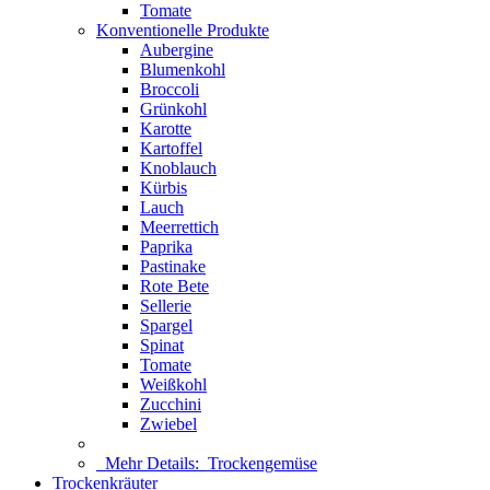
Tomate
Konventionelle Produkte
Aubergine
Blumenkohl
Broccoli
Grünkohl
Karotte
Kartoffel
Knoblauch
Kürbis
Lauch
Meerrettich
Paprika
Pastinake
Rote Bete
Sellerie
Spargel
Spinat
Tomate
Weißkohl
Zucchini
Zwiebel
Mehr Details:
Trockengemüse
Trockenkräuter