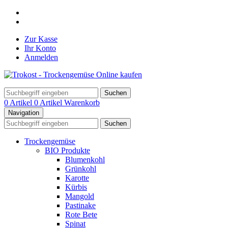
Zur Kasse
Ihr Konto
Anmelden
Suchen
0 Artikel
0 Artikel
Warenkorb
Navigation
Suchen
Trockengemüse
BIO Produkte
Blumenkohl
Grünkohl
Karotte
Kürbis
Mangold
Pastinake
Rote Bete
Spinat