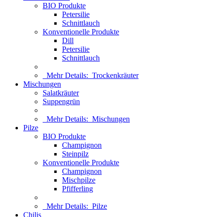
BIO Produkte
Petersilie
Schnittlauch
Konventionelle Produkte
Dill
Petersilie
Schnittlauch
Mehr Details:
Trockenkräuter
Mischungen
Salatkräuter
Suppengrün
Mehr Details:
Mischungen
Pilze
BIO Produkte
Champignon
Steinpilz
Konventionelle Produkte
Champignon
Mischpilze
Pfifferling
Mehr Details:
Pilze
Chilis